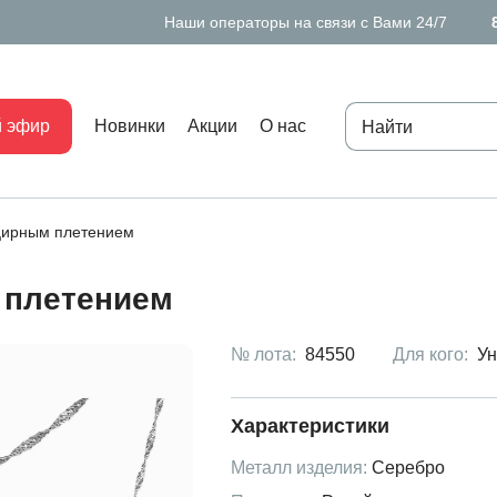
Наши операторы на связи с Вами 24/7
 эфир
Новинки
Акции
О нас
цирным плетением
 плетением
№ лота:
84550
Для кого:
Ун
Характеристики
Металл изделия:
Серебро