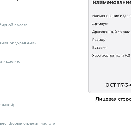
бирной палате.
ения об украшении.
й изделие.
.
камней).
ес, форма огранки, чистота.