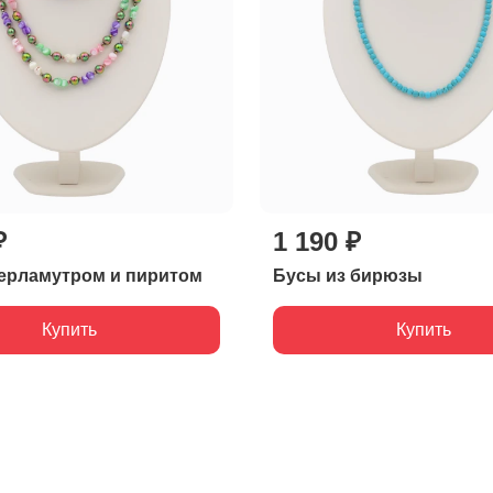
₽
1 190 ₽
ерламутром и пиритом
Бусы из бирюзы
Купить
Купить