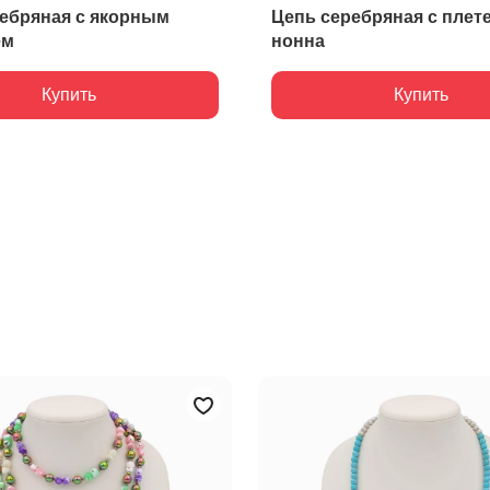
ебряная с якорным
Цепь серебряная с плет
ем
нонна
Купить
Купить