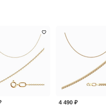
₽
4 490 ₽