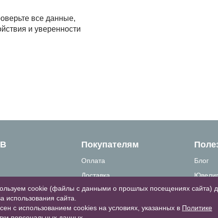
оверьте все данные,
ойствия и уверенности
ТВ
Покупателям
Поле
Оплата
Блог
Доставка
Ювелир
ользуем cookie (файлы с данными о прошлых посещениях сайта) 
связи
Как сделать заказ
Вопрос
а использования сайта.
формация
Гарантии и возврат
Таблиц
сен с использованием cookies на условиях, указанных в
Политике
тки персональных данных
.