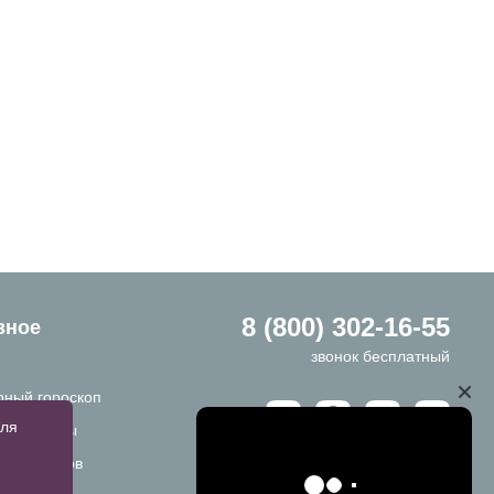
8 (800) 302-16-55
зное
звонок бесплатный
ный гороскоп
для
ы и ответы
ы размеров