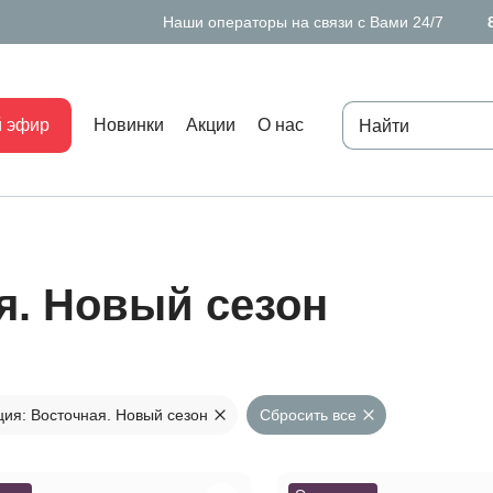
Наши операторы на связи с Вами 24/7
 эфир
Новинки
Акции
О нас
страни
я. Новый сезон
3
ция: Восточная. Новый сезон
Сбросить все