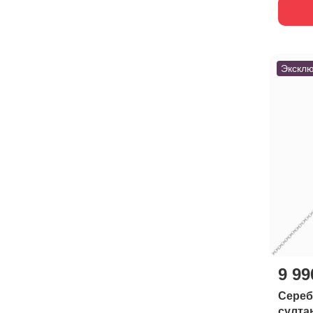
Эксклю
9 99
Сереб
султа