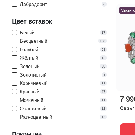
Лабрадорит
6
Эксклю
Лазурит
4
Цвет вставок
Малахит
2
Марказит
42
Белый
17
Опал
1
Бесцветный
158
Перламутр
3
Голубой
39
Родонит
1
Жёлтый
12
Рубин
17
Зелёный
38
Сапфир
16
Золотистый
1
Серафинит
1
Коричневый
41
Сердолик
20
Красный
47
Султанит выращенный
7 99
25
Молочный
11
Тигровый глаз
2
Серьг
Оранжевый
12
Топаз
1
Разноцветный
13
Турмалин
1
Розовый
23
Цитрин
1
Покрытие
Серый
45