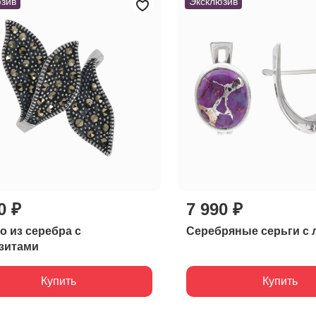
зив
Эксклюзив
0 ₽
7 990 ₽
о из серебра с
Серебряные серьги с 
зитами
Купить
Купить