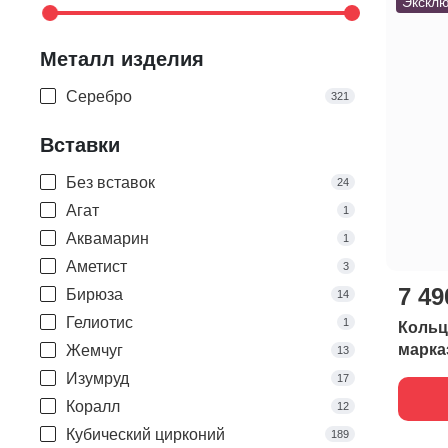
Эксклю
Металл изделия
Серебро
321
Вставки
Без вставок
24
Агат
1
Аквамарин
1
Аметист
3
7 49
Бирюза
14
Гелиотис
1
Кольц
марка
Жемчуг
13
Изумруд
17
Коралл
12
Кубический цирконий
189