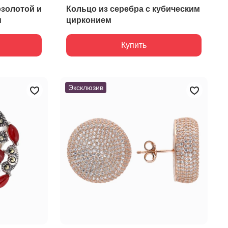
озолотой и
Кольцо из серебра с кубическим
м
цирконием
Купить
Эксклюзив