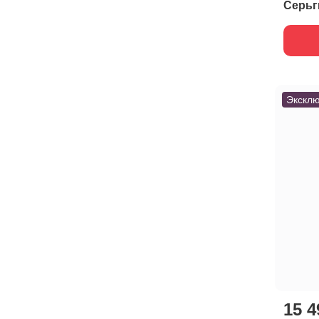
Серьг
Эксклю
15 4