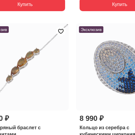
Купить
Купить
зив
Эксклюзив
0 ₽
8 990 ₽
ряный браслет с
Кольцо из серебра с
нитами
кубическими циркони