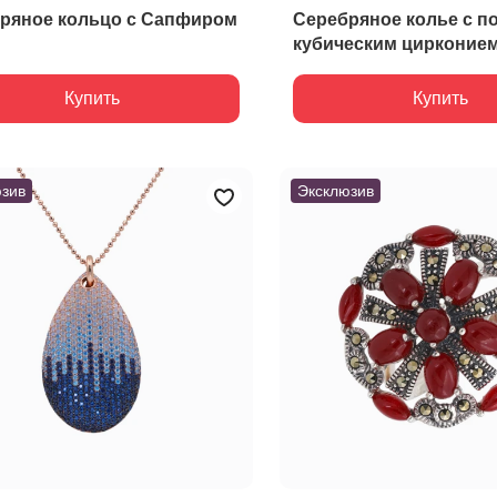
ряное кольцо с Сапфиром
Серебряное колье с п
кубическим цирконие
Купить
Купить
зив
Эксклюзив