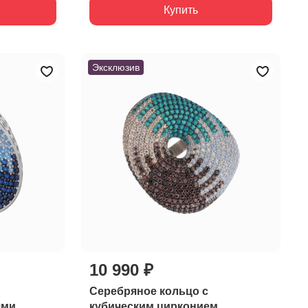
Купить
Эксклюзив
10 990 ₽
Серебряное кольцо с
ями
кубическим цирконием