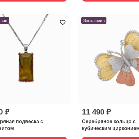
зив
Эксклюзив
0 ₽
11 490 ₽
ряная подвеска с
Серебряное кольцо с
нитом
кубическим цирконие