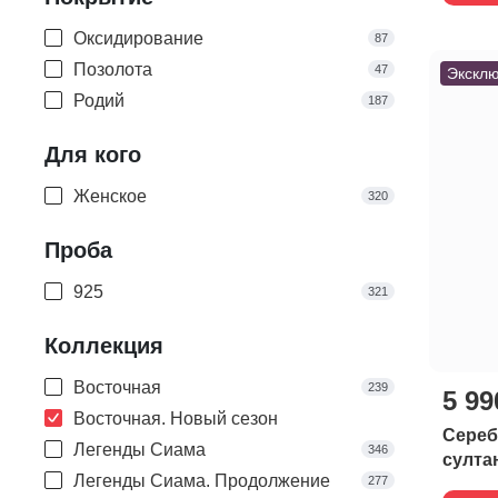
Эмаль
22
Синий
65
Оксидирование
87
Фиолетовый
15
Позолота
47
Эксклю
Чёрный
27
Родий
187
Шампань
19
Для кого
Женское
320
Проба
925
321
Коллекция
Восточная
239
5 99
Восточная. Новый сезон
Сереб
Легенды Сиама
346
султа
Легенды Сиама. Продолжение
277