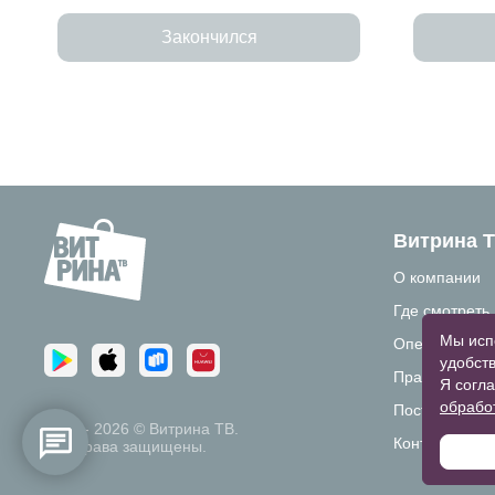
Закончился
Витрина 
О компании
Где смотреть
Мы исп
Операторам 
удобств
Правовая ин
Я согла
обрабо
Поставщикам
2016 - 2026 ©
Витрина ТВ.
Контакты
Все
права защищены.