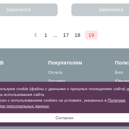
Закончился
Закончился
1
...
17
18
19
ТВ
Покупателям
Поле
Оплата
Блог
Доставка
Ювелир
ользуем cookie (файлы с данными о прошлых посещениях сайта) 
связи
Как сделать заказ
Вопрос
а использования сайта.
формация
Гарантии и возврат
Таблиц
сен с использованием cookies на условиях, указанных в
Политике
тки персональных данных
.
Личный кабинет
Акции
Согласен