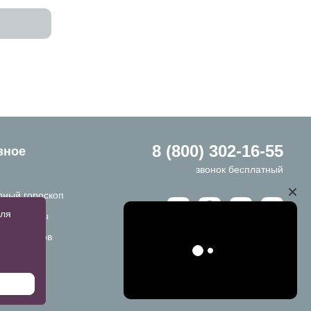
8 (800) 302-16-55
зное
звонок бесплатный
ный гороскоп
для
ы и ответы
ы размеров