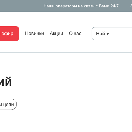
Наши операторы на связи с Вами 24/7
 эфир
Новинки
Акции
О нас
страница
ий
19
и цепи