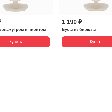
₽
1 190 ₽
ерламутром и пиритом
Бусы из бирюзы
Купить
Купить