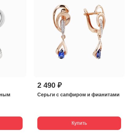
2 490 ₽
нным
Серьги с сапфиром и фианитами
Купить