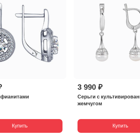
₽
3 990 ₽
с фианитами
Серьги с культивирова
жемчугом
Купить
Купить