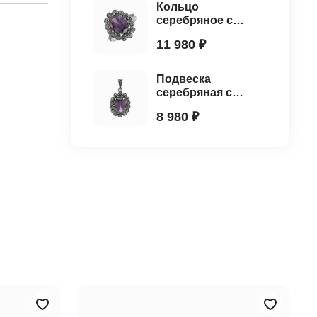
Кольцо
серебряное с
выращенным
11 980 ₽
аметистом и
марказитами
Подвеска
серебряная с
выращенным
8 980 ₽
аметистом и
марказитами