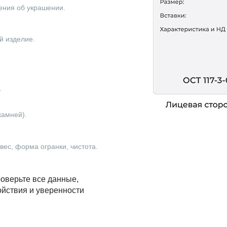
ения об украшении.
й изделие.
.
камней).
ес, форма огранки, чистота.
оверьте все данные,
ойствия и уверенности