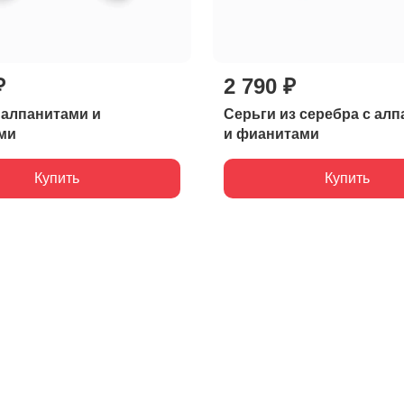
₽
2 790 ₽
 алпанитами и
Серьги из серебра с ал
ми
и фианитами
Купить
Купить