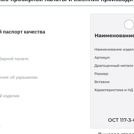
 паспорт качества
бирной палате.
ения об украшении.
й изделие.
.