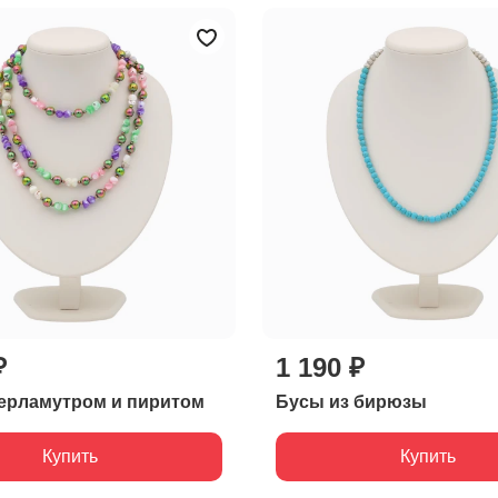
₽
1 190 ₽
ерламутром и пиритом
Бусы из бирюзы
Купить
Купить