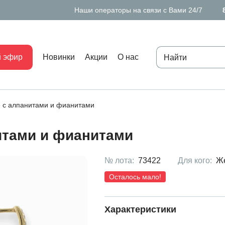
Наши операторы на связи с Вами 24/7
 эфир
Новинки
Акции
О нас
 с алпанитами и фианитами
итами и фианитами
№ лота:
73422
Для кого:
Ж
Осталось мало!
Характеристики