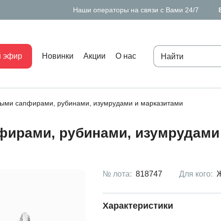
Наши операторы на связи с Вами 24/7
 эфир
Новинки
Акции
О нас
ными сапфирами, рубинами, изумрудами и марказитами
фирами, рубинами, изумрудами
№ лота:
818747
Для кого:
Характеристики