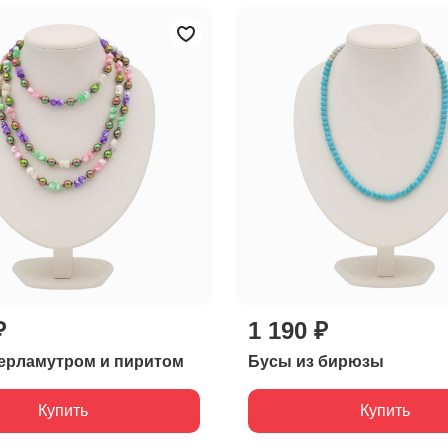
₽
1 190 ₽
ерламутром и пиритом
Бусы из бирюзы
Купить
Купить