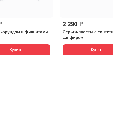
₽
2 290 ₽
 корундом и фианитами
Серьги-пусеты с синтет
сапфиром
Купить
Купить