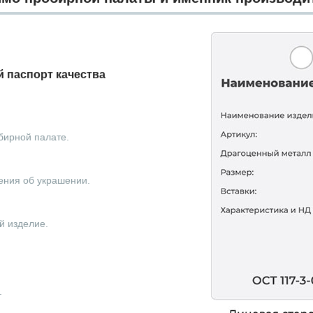
 паспорт качества
бирной палате.
ения об украшении.
й изделие.
.