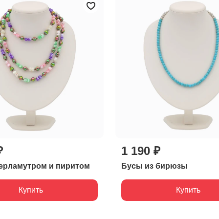
₽
1 190 ₽
ерламутром и пиритом
Бусы из бирюзы
Купить
Купить