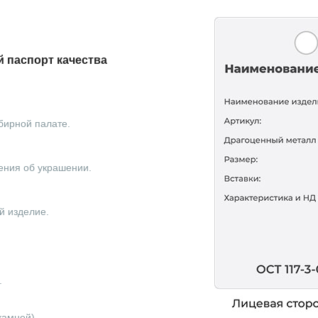
 паспорт качества
бирной палате.
ения об украшении.
й изделие.
.
камней).