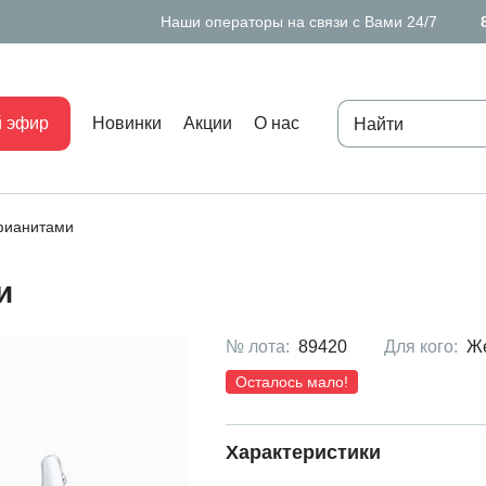
Наши операторы на связи с Вами 24/7
 эфир
Новинки
Акции
О нас
 фианитами
и
№ лота:
89420
Для кого:
Ж
Осталось мало!
Характеристики