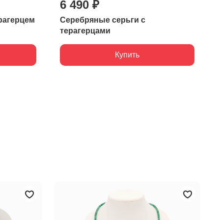
6 490 ₽
рагерцем
Серебряные серьги с
терагерцами
Купить