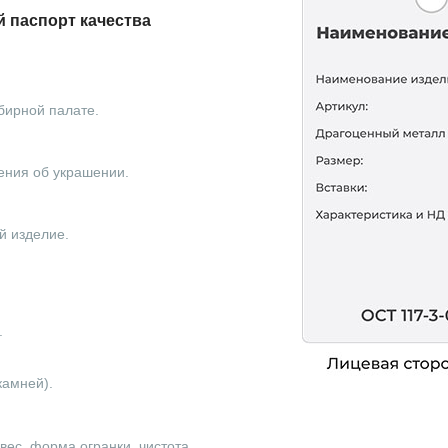
 паспорт качества
бирной палате.
ения об украшении.
й изделие.
.
камней).
ес, форма огранки, чистота.