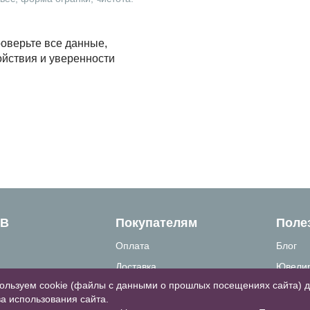
оверьте все данные,
ойствия и уверенности
ТВ
Покупателям
Поле
Оплата
Блог
Доставка
Ювелир
ользуем cookie (файлы с данными о прошлых посещениях сайта) 
связи
Как сделать заказ
Вопрос
а использования сайта.
формация
Гарантии и возврат
Таблиц