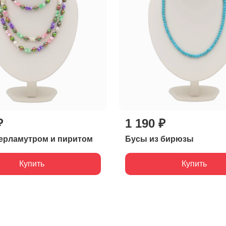
₽
1 190 ₽
ерламутром и пиритом
Бусы из бирюзы
Купить
Купить