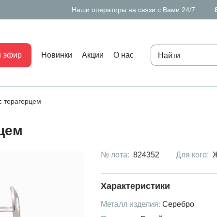
Наши операторы на связи с Вами 24/7
 эфир
Новинки
Акции
О нас
с терагерцем
рцем
№ лота:
824352
Для кого:
Характеристики
Металл изделия:
Серебро