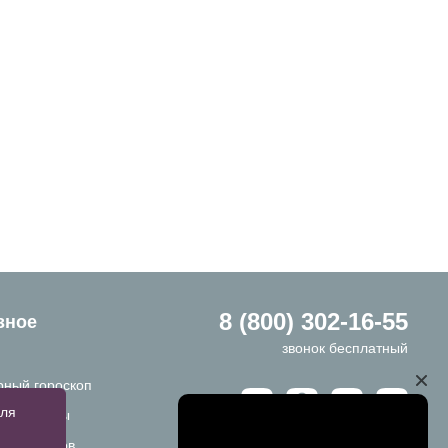
8 (800) 302-16-55
зное
звонок бесплатный
ный гороскоп
для
ы и ответы
ы размеров