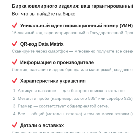
Бирка ювелирного изделия: ваш гарантированный
Вот что вы найдёте на бирке:
Уникальный идентификационный номер (УИН)
16-значный код, зарегистрированный в Государственной Про
QR-код Data Matrix
Сканируйте через смартфон — мгновенно получите все свед
Информация о производителе
Логотип, название и адрес бренда или мастерской, создавше
Характеристики украшения
Артикул и название — для быстрого поиска в каталоге.
Металл и проба (например, золото 585° или серебро 925)
Размер — соответствует общепринятой сетке.
Вес — общий (металл + вставка) и точная масса вставки (
Детали о вставках
Для драгоценных и полудрагоценных камней: тип минерала, в