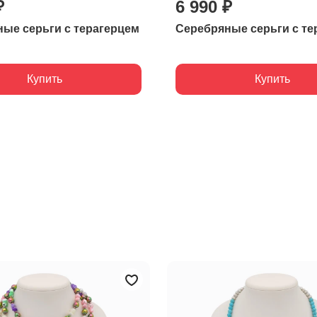
₽
6 990 ₽
ые серьги с терагерцем
Серебряные серьги с те
Купить
Купить