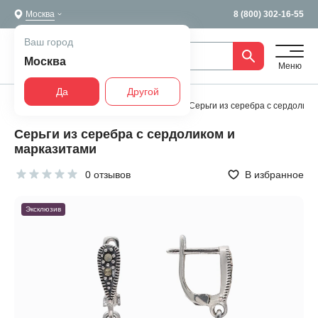
Москва
8 (800) 302-16-55
Ваш город
Москва
Меню
Да
Другой
Главная
Все украшения
Серьги
Серьги из серебра с сердолико
Серьги из серебра с сердоликом и
марказитами
0 отзывов
В избранное
Эксклюзив