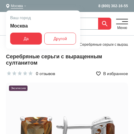
Москва
8 (800) 302-16-55
Ваш город
Москва
Меню
Да
Другой
Главная
Все украшения
Серьги
Серебряные серьги с выращен
Серебряные серьги с выращенным
султанитом
0 отзывов
В избранное
Эксклюзив