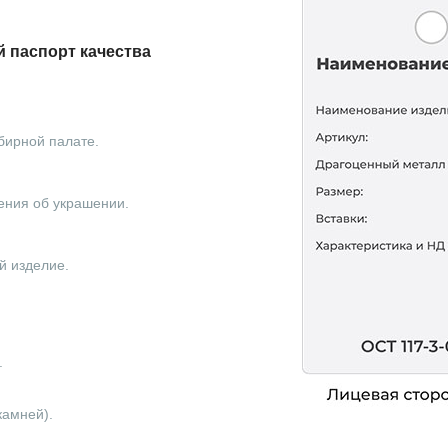
 паспорт качества
бирной палате.
ения об украшении.
й изделие.
.
камней).