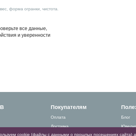
ес, форма огранки, чистота.
оверьте все данные,
ойствия и уверенности
ТВ
Покупателям
Поле
Оплата
Блог
Доставка
Ювелир
ользуем cookie (файлы с данными о прошлых посещениях сайта) 
связи
Как сделать заказ
Вопрос