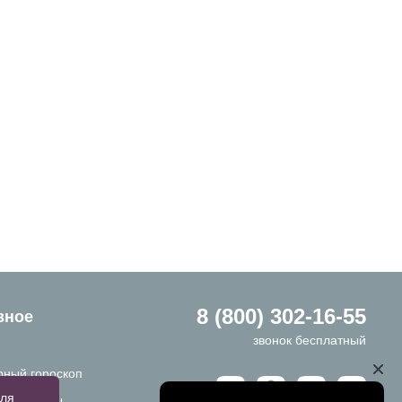
8 (800) 302-16-55
зное
звонок бесплатный
ный гороскоп
для
ы и ответы