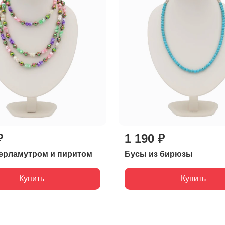
₽
1 190 ₽
ерламутром и пиритом
Бусы из бирюзы
Купить
Купить