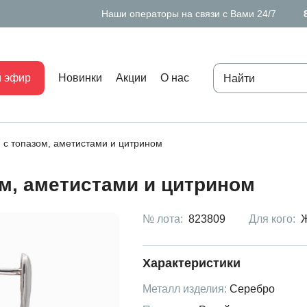
Наши операторы на связи с Вами 24/7
 эфир
Новинки
Акции
О нас
 с топазом, аметистами и цитрином
м, аметистами и цитрином
№ лота:
823809
Для кого:
Характеристики
Металл изделия:
Серебро