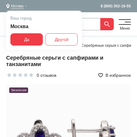
Москва
8 (800) 302-16-55
Ваш город
Москва
Меню
Да
Другой
Главная
Все украшения
Серьги
Серебряные серьги с сапфира
Серебряные серьги с сапфирами и
танзанитами
0 отзывов
В избранное
Эксклюзив