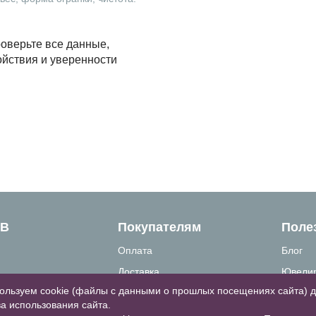
оверьте все данные,
ойствия и уверенности
ТВ
Покупателям
Поле
Оплата
Блог
Доставка
Ювелир
ользуем cookie (файлы с данными о прошлых посещениях сайта) 
связи
Как сделать заказ
Вопрос
а использования сайта.
формация
Гарантии и возврат
Таблиц