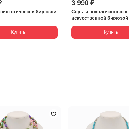
₽
3 990 ₽
 синтетической бирюзой
Серьги позолоченные с
искусственной бирюзой
Купить
Купить