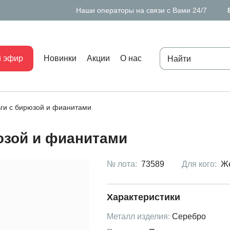
Наши операторы на связи с Вами 24/7
 эфир
Новинки
Акции
О нас
ги с бирюзой и фианитами
юзой и фианитами
№ лота:
73589
Для кого:
Ж
Характеристики
Металл изделия:
Серебро