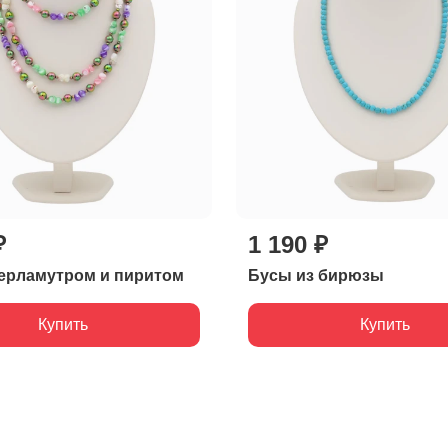
₽
1 190 ₽
ерламутром и пиритом
Бусы из бирюзы
Купить
Купить