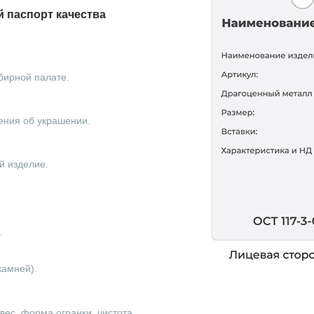
 паспорт качества
бирной палате.
ения об украшении.
й изделие.
.
камней).
ес, форма огранки, чистота.