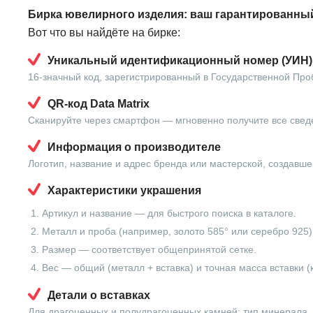
Бирка ювелирного изделия: ваш гарантированный
Вот что вы найдёте на бирке:
Уникальный идентификационный номер (УИН)
16-значный код, зарегистрированный в Государственной Про
QR-код Data Matrix
Сканируйте через смартфон — мгновенно получите все свед
Информация о производителе
Логотип, название и адрес бренда или мастерской, создавше
Характеристики украшения
Артикул и название — для быстрого поиска в каталоге.
Металл и проба (например, золото 585° или серебро 925)
Размер — соответствует общепринятой сетке.
Вес — общий (металл + вставка) и точная масса вставки (
Детали о вставках
Для драгоценных и полудрагоценных камней: тип минерала, в