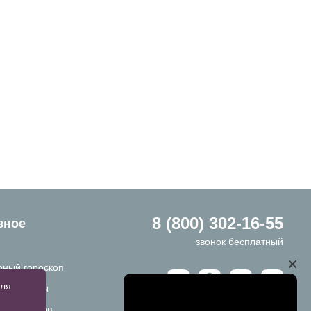
8 (800) 302-16-55
зное
звонок бесплатный
ный гороскоп
для
ы и ответы
ы размеров