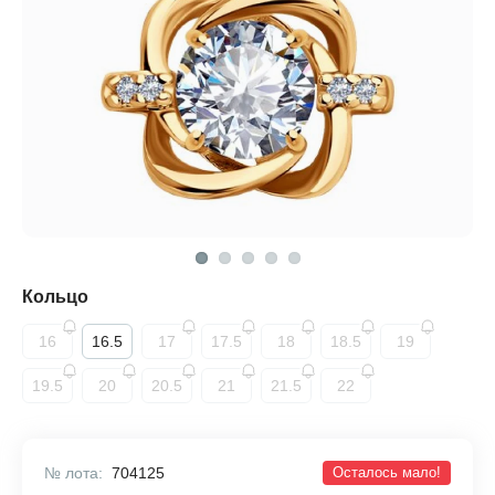
Кольцо
16
16.5
17
17.5
18
18.5
19
19.5
20
20.5
21
21.5
22
№ лота:
704125
Осталось мало!