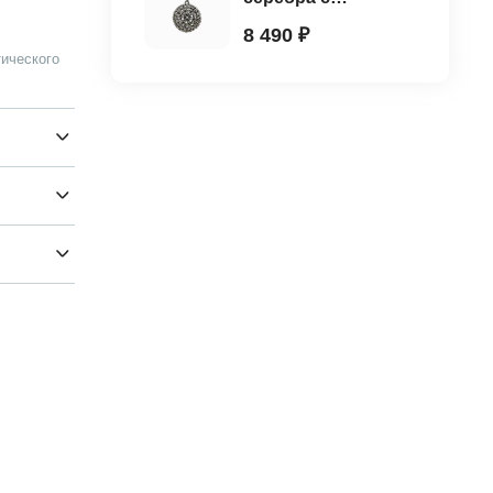
марказитом
8 490 ₽
ического