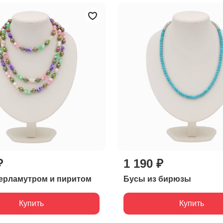
₽
1 190 ₽
ерламутром и пиритом
Бусы из бирюзы
Купить
Купить