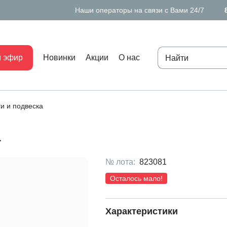
Наши операторы на связи с Вами 24/7
 эфир
Новинки
Акции
О нас
ги и подвеска
а
№ лота:
823081
Осталось мало!
Характеристики