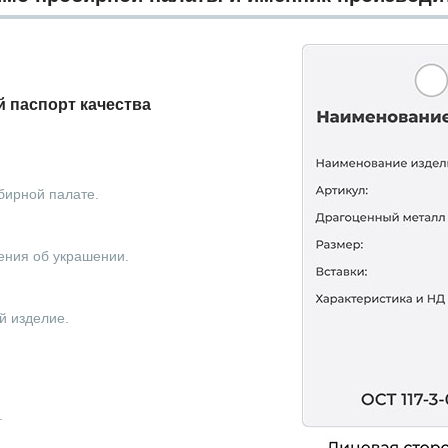
 паспорт качества
бирной палате.
ения об украшении.
й изделие.
.