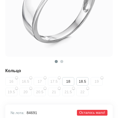
Кольцо
16
16.5
17
17.5
18
18.5
19
19.5
20
20.5
21
21.5
22
№ лота:
84691
Осталось мало!