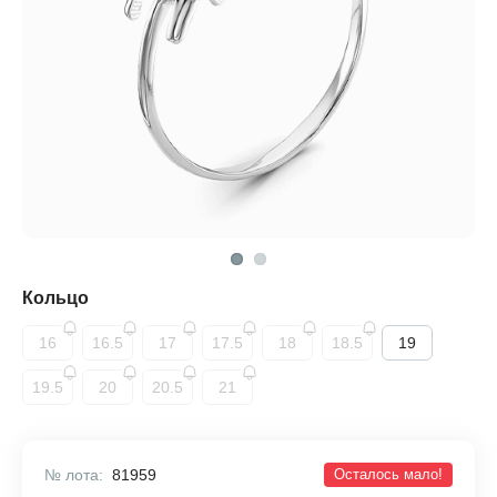
Кольцо
16
16.5
17
17.5
18
18.5
19
19.5
20
20.5
21
№ лота:
81959
Осталось мало!