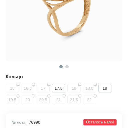
Кольцо
16
16.5
17
17.5
18
18.5
19
19.5
20
20.5
21
21.5
22
№ лота:
76990
Осталось мало!