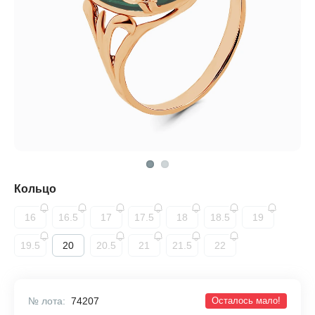
Кольцо
16
16.5
17
17.5
18
18.5
19
19.5
20
20.5
21
21.5
22
№ лота:
74207
Осталось мало!