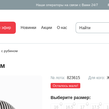
Наши операторы на связи с Вами 24/7
 эфир
Новинки
Акции
О нас
 с рубином
ом
№ лота:
823615
Для кого:
Осталось мало!
Выберите размер:
16
16.5
17
17.5
1