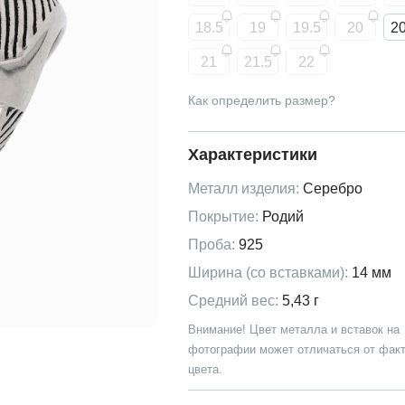
18.5
19
19.5
20
20
21
21.5
22
Как определить размер?
Характеристики
Металл изделия:
Серебро
Покрытие:
Родий
Проба:
925
Ширина (со вставками):
14 мм
Средний вес:
5,43 г
Внимание! Цвет металла и вставок на
фотографии может отличаться от факт
цвета.