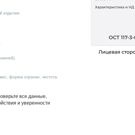
й изделие.
.
камней).
ес, форма огранки, чистота.
оверьте все данные,
ойствия и уверенности