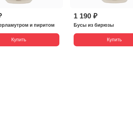
₽
1 190 ₽
ерламутром и пиритом
Бусы из бирюзы
Купить
Купить