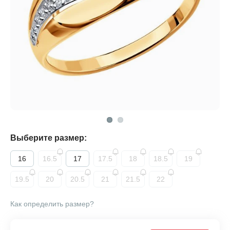
Выберите размер:
16
16.5
17
17.5
18
18.5
19
19.5
20
20.5
21
21.5
22
Как определить размер?