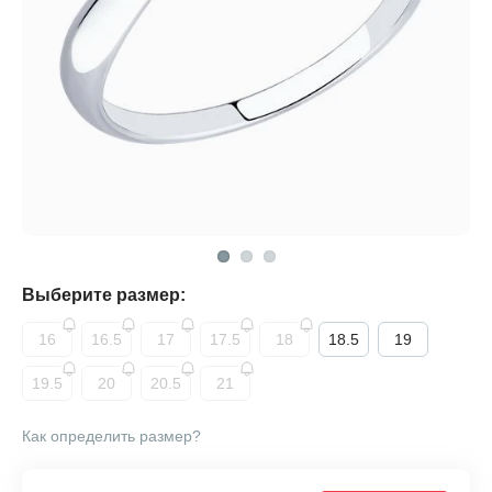
Выберите размер:
16
16.5
17
17.5
18
18.5
19
19.5
20
20.5
21
Как определить размер?