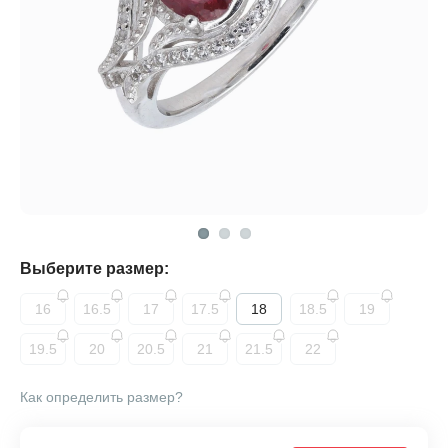
Выберите размер:
16
16.5
17
17.5
18
18.5
19
19.5
20
20.5
21
21.5
22
Как определить размер?