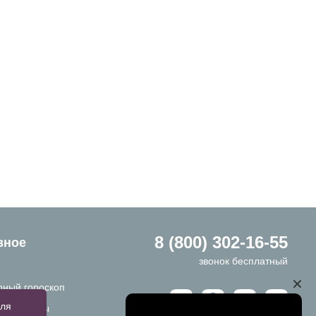
8 (800) 302-16-55
зное
звонок бесплатный
ный гороскоп
для
ы и ответы