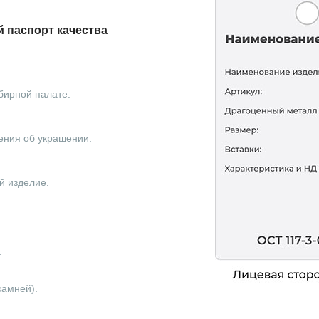
 паспорт качества
бирной палате.
ения об украшении.
й изделие.
.
камней).