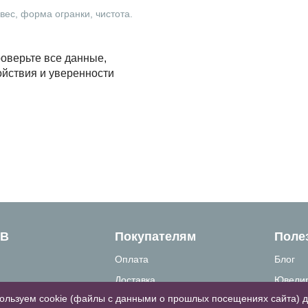
ес, форма огранки, чистота.
оверьте все данные,
ойствия и уверенности
ТВ
Покупателям
Поле
Оплата
Блог
Доставка
Ювелир
ользуем cookie (файлы с данными о прошлых посещениях сайта) 
связи
Как сделать заказ
Вопрос