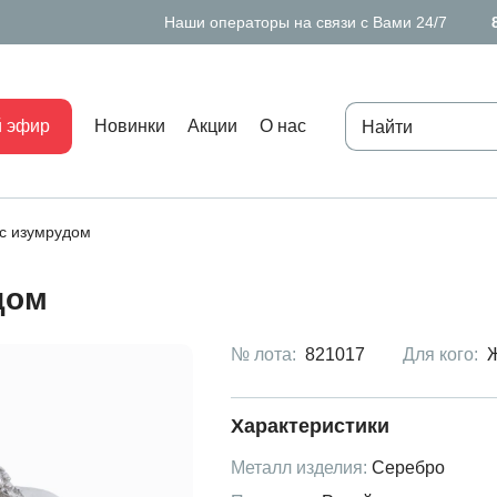
Наши операторы на связи с Вами 24/7
 эфир
Новинки
Акции
О нас
 с изумрудом
дом
№ лота:
821017
Для кого:
Характеристики
Металл изделия:
Серебро