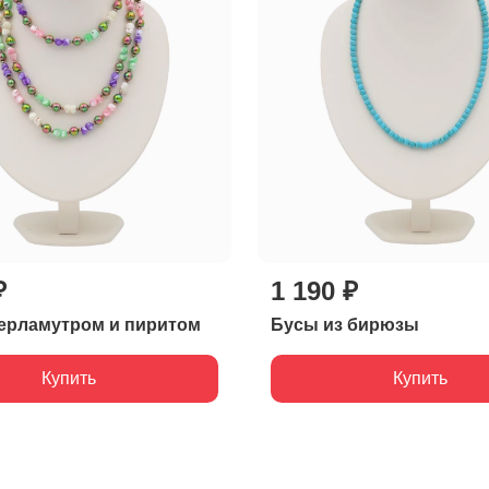
₽
1 190 ₽
ерламутром и пиритом
Бусы из бирюзы
Купить
Купить