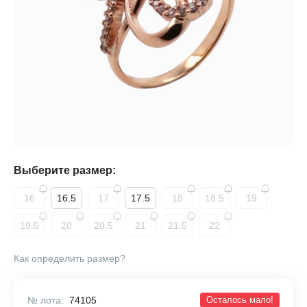
Выберите размер:
16
16.5
17
17.5
18
18.5
19
19.5
20
20.5
21
21.5
22
Как определить размер?
№ лота:
74105
Осталось мало!