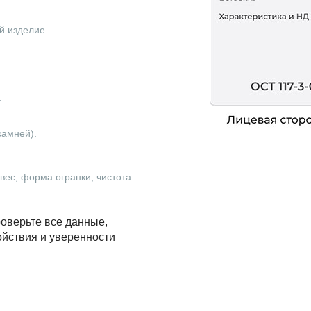
й изделие.
.
камней).
ес, форма огранки, чистота.
оверьте все данные,
ойствия и уверенности