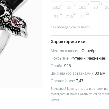
18.5
19
19.5
20
20
21
21.5
22
Как определить размер?
Характеристики
Металл изделия:
Серебро
Покрытие:
Рутений (чернение)
Проба:
925
Ширина (со вставками):
30 мм
Средний вес:
7,47 г
Внимание! Цвет металла и вставок на
фотографии может отличаться от факт
цвета.