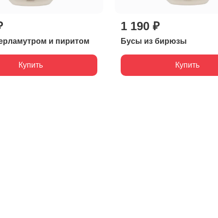
₽
1 190 ₽
ерламутром и пиритом
Бусы из бирюзы
Купить
Купить