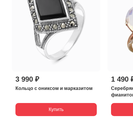
3 990 ₽
1 490 
Кольцо с ониксом и марказитом
Серебрян
фианито
Купить