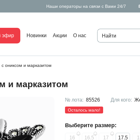
Наши операторы на связи с Вами 24/7
 эфир
Новинки
Акции
О нас
 с ониксом и марказитом
м и марказитом
№ лота:
85526
Для кого:
Ж
Осталось мало!
Выберите размер:
16
16.5
17
17.5
1