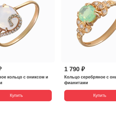
₽
1 790 ₽
ое кольцо с ониксом и
Кольцо серебряное с он
м
фианитами
Купить
Купить