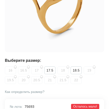
Выберите размер:
16
16.5
17
17.5
18
18.5
19
19.5
20
20.5
21
21.5
22
Как определить размер?
№ лота:
75693
Осталось мало!