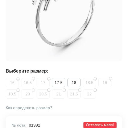
Выберите размер:
16
16.5
17
17.5
18
18.5
19
19.5
20
20.5
21
21.5
22
Как определить размер?
№ лота:
81992
Осталось мало!